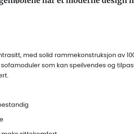
emøblene har et moderne design m
 antrasitt, med solid rammekonstruksjon av 1
o sofamoduler som kan speilvendes og tilpa
rt.
bestandig
e
r maks sittekomfort