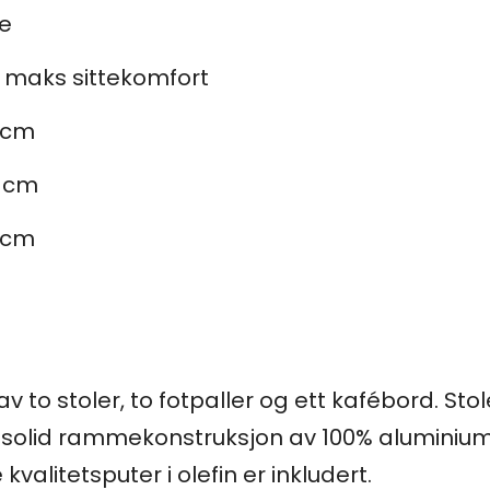
e
r maks sittekomfort
8 cm
8 cm
8 cm
v to stoler, to fotpaller og ett kafébord. St
 solid rammekonstruksjon av 100% aluminium,
alitetsputer i olefin er inkludert.