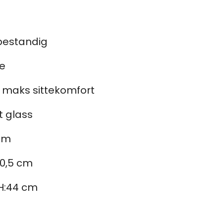
bestandig
e
r maks sittekomfort
t glass
 cm
40,5 cm
 H:44 cm