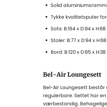
Solid aluminiumsramm
Tykke kvalitetsputer fo
Sofa: B:164 x D:94 x H:6
Stoler: B:77 x D:94 x H:6
Bord: B:120 x D:65 x H:3
Bel-Air Loungesett
Bel-Air Loungesett består a
regulerbare. Settet har en
værbestandig. Behagelige kv