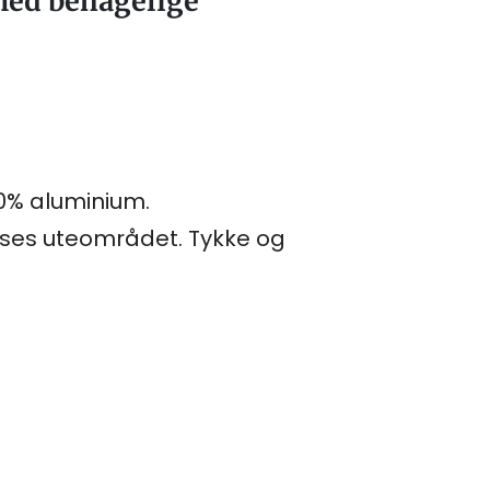
ed behagelige
00% aluminium.
sses uteområdet. Tykke og