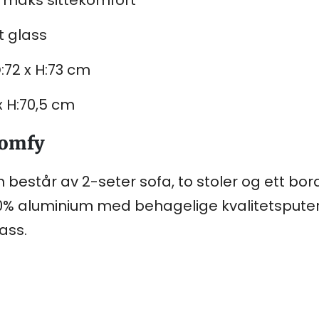
t glass
D:72 x H:73 cm
x H:70,5 cm
comfy
 består av 2-seter sofa, to stoler og ett bord
 aluminium med behagelige kvalitetsputer i o
ass.